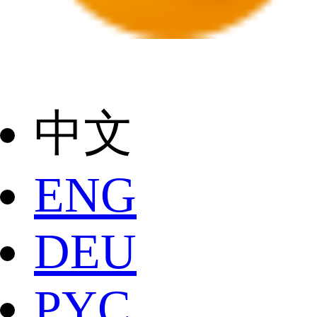
中文
ENG
DEU
РYC