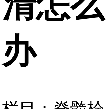
清怎么
办
栏目：脊髓栓