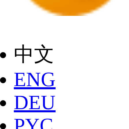
中文
ENG
DEU
РYC