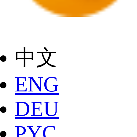
中文
ENG
DEU
РYC