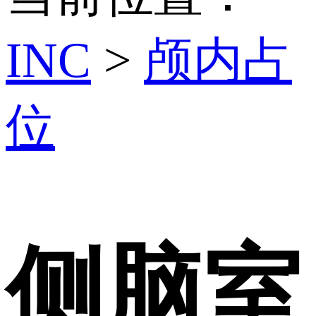
INC
>
颅内占
位
侧脑室