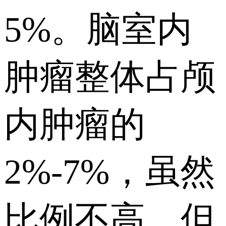
5%。脑室内
肿瘤整体占颅
内肿瘤的
2%-7%，虽然
比例不高，但