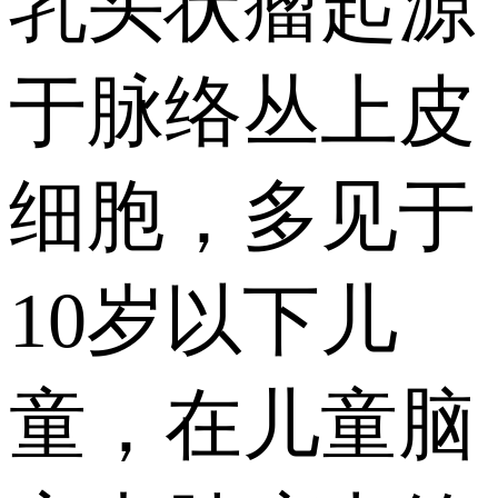
乳头状瘤起源
于脉络丛上皮
细胞，多见于
10岁以下儿
童，在儿童脑