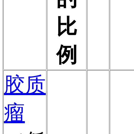
比
例
胶质
瘤