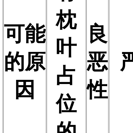
枕
可能
良
叶
的原
恶
占
因
性
位
的