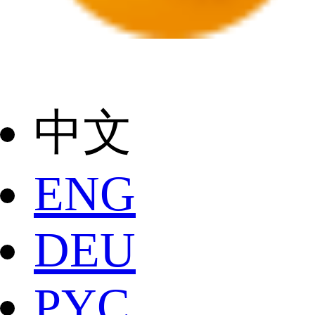
中文
ENG
DEU
РYC