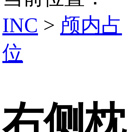
INC
>
颅内占
位
右侧枕