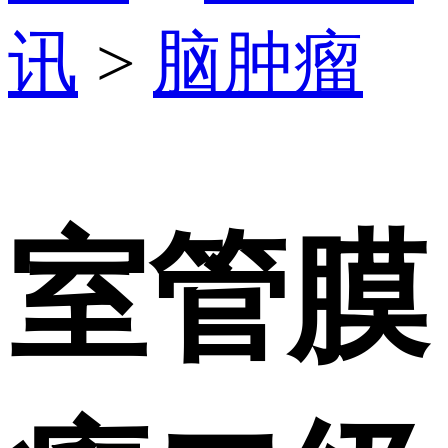
讯
>
脑肿瘤
室管膜