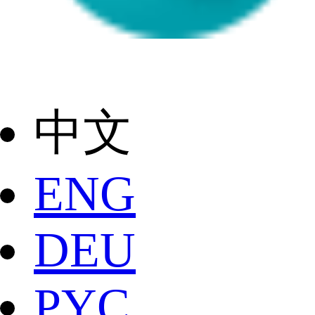
中文
ENG
DEU
РYC