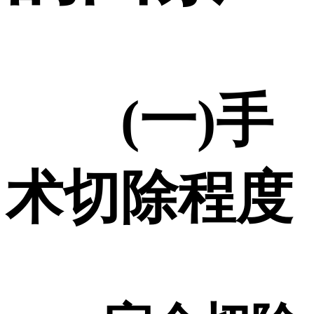
(一)手
术切除程度