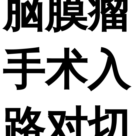
脑膜瘤
手术入
路对切