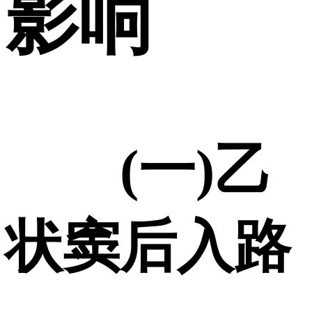
影响
(一)乙
状窦后入路