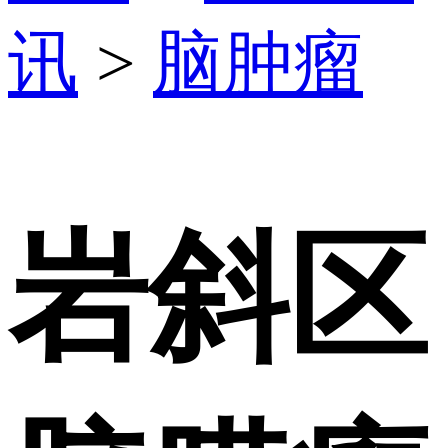
讯
>
脑肿瘤
岩斜区