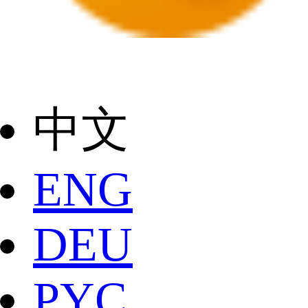
中文
ENG
DEU
РYC