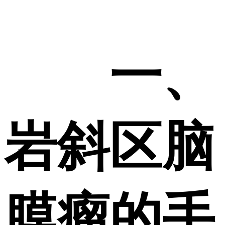
一、
岩斜区脑
膜瘤的手