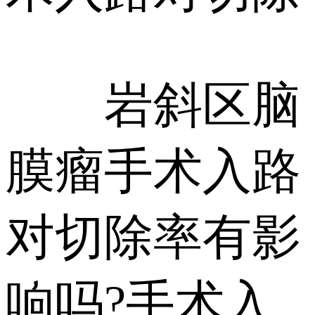
岩斜区脑
膜瘤手术入路
对切除率有影
响吗?手术入