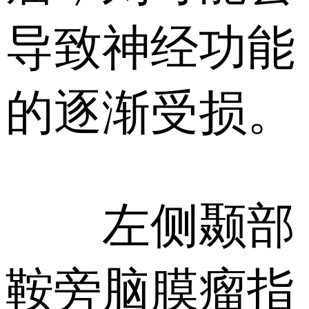
导致神经功能
的逐渐受损。
左侧颞部
鞍旁脑膜瘤指