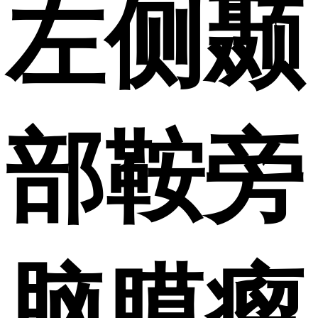
左侧颞
部鞍旁
脑膜瘤