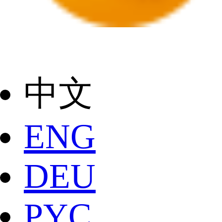
中文
ENG
DEU
РYC