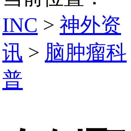
INC
>
神外资
讯
>
脑肿瘤科
普