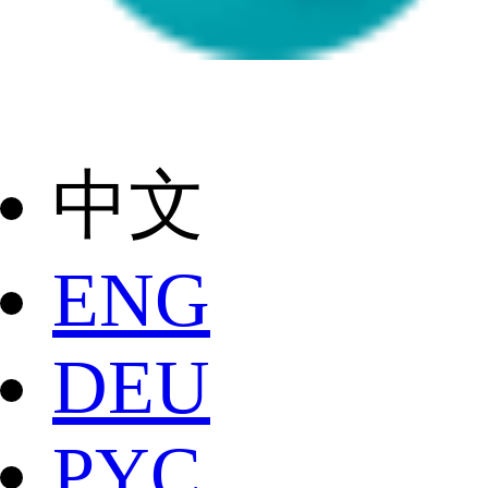
中文
ENG
DEU
РYC