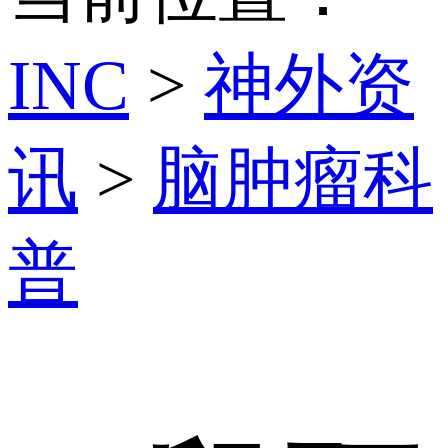
INC
>
神外资
讯
>
脑肿瘤科
普