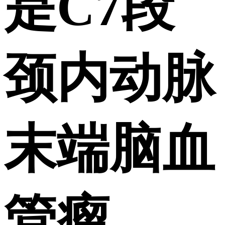
是C7段
颈内动脉
末端脑血
管瘤