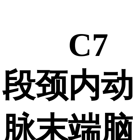
C7
段颈内动
脉末端脑