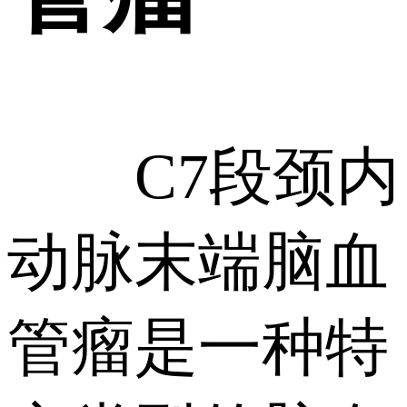
C7段颈内
动脉末端脑血
管瘤是一种特