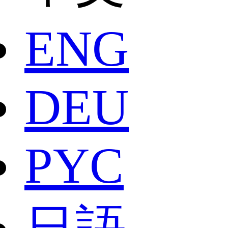
ENG
DEU
РYC