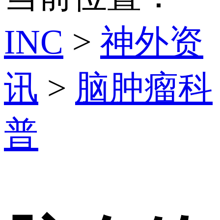
INC
>
神外资
讯
>
脑肿瘤科
普