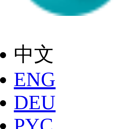
中文
ENG
DEU
РYC