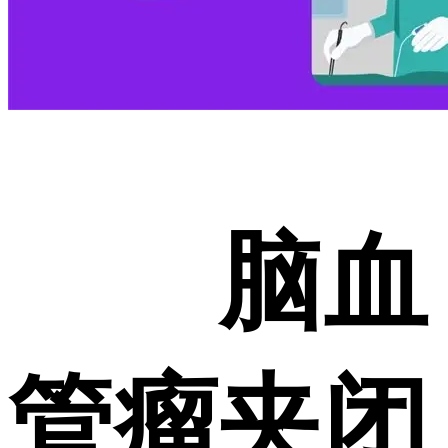
脑血
管瘤夹闭