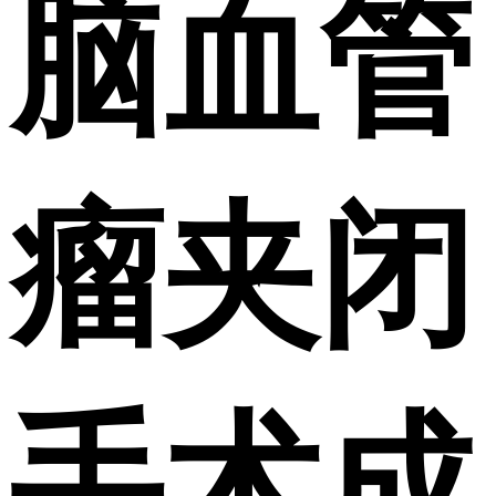
脑血管
瘤夹闭
手术成