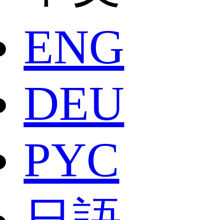
ENG
DEU
РYC