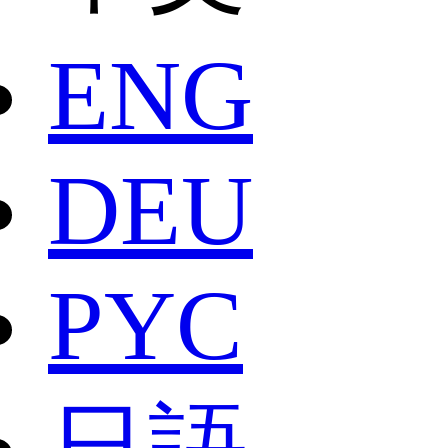
ENG
DEU
РYC