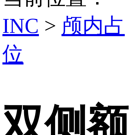
INC
>
颅内占
位
双侧额