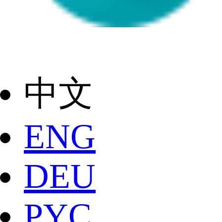
中文
ENG
DEU
РYC