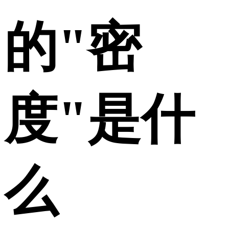
的"密
度"是什
么