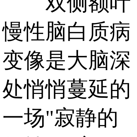
双侧额叶
慢性脑白质病
变像是大脑深
处悄悄蔓延的
一场"寂静的