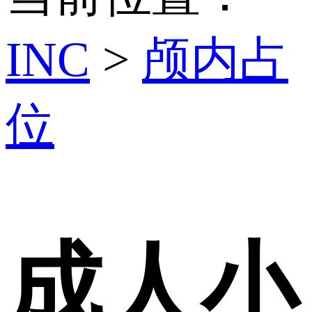
INC
>
颅内占
位
成人小