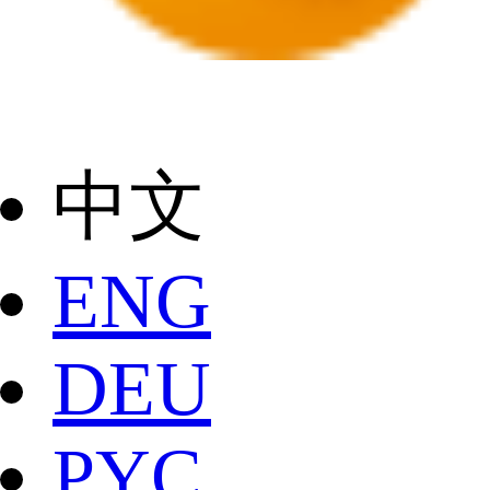
中文
ENG
DEU
РYC