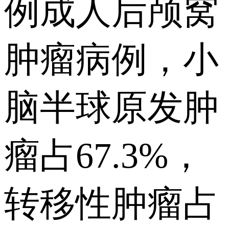
例成人后颅窝
肿瘤病例，小
脑半球原发肿
瘤占67.3%，
转移性肿瘤占