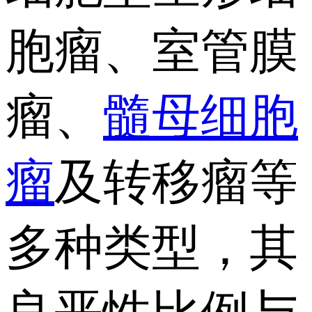
胞瘤、室管膜
瘤、
髓母细胞
瘤
及转移瘤等
多种类型，其