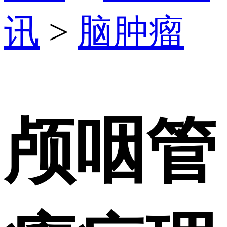
讯
>
脑肿瘤
颅咽管