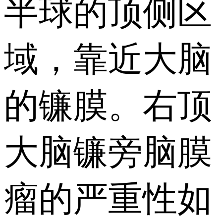
半球的顶侧区
域，靠近大脑
的镰膜。右顶
大脑镰旁脑膜
瘤的严重性如