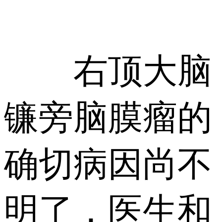
右顶大脑
镰旁脑膜瘤的
确切病因尚不
明了，医生和