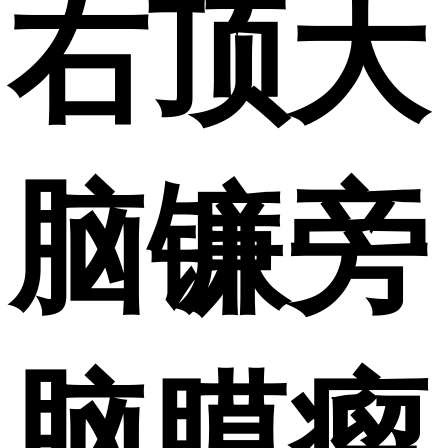
右顶大
脑镰旁
脑膜瘤