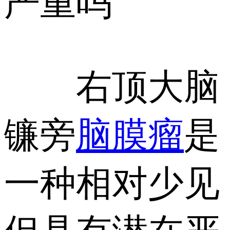
严重吗
右顶大脑
镰旁
脑膜瘤
是
一种相对少见