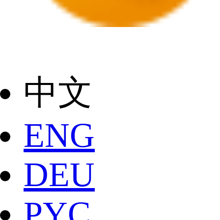
中文
ENG
DEU
РYC