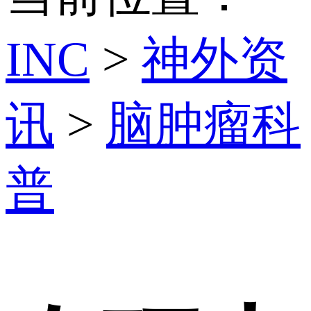
INC
>
神外资
讯
>
脑肿瘤科
普