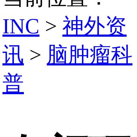
INC
>
神外资
讯
>
脑肿瘤科
普