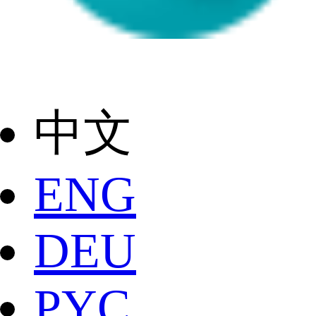
中文
ENG
DEU
РYC