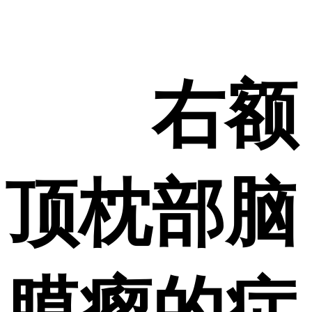
右额
顶枕部脑
膜瘤的症