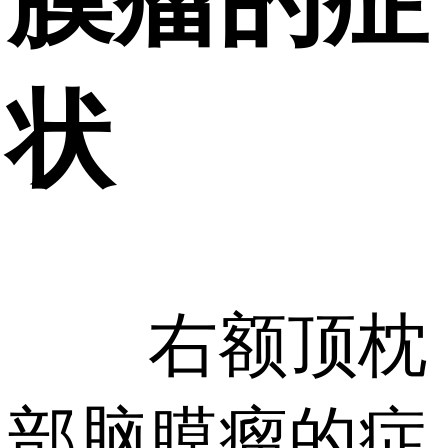
状
右额顶枕
部脑膜瘤的症