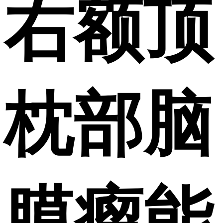
右额顶
枕部脑
膜瘤能