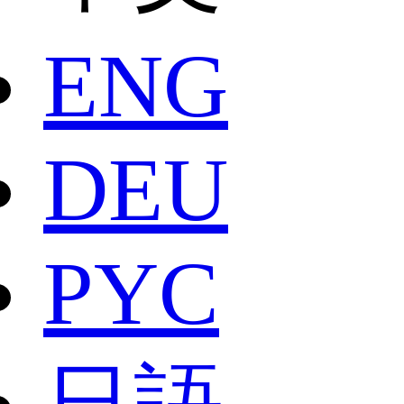
ENG
DEU
РYC