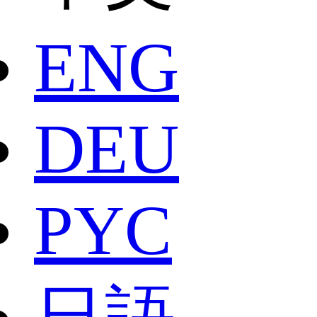
ENG
DEU
РYC