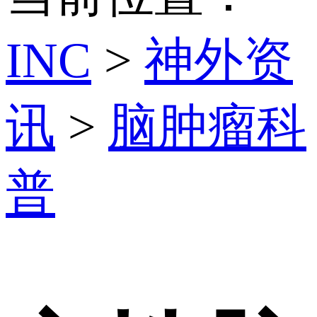
INC
>
神外资
讯
>
脑肿瘤科
普