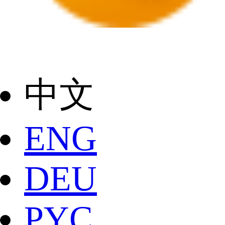
中文
ENG
DEU
РYC