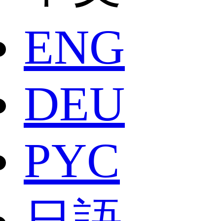
ENG
DEU
РYC