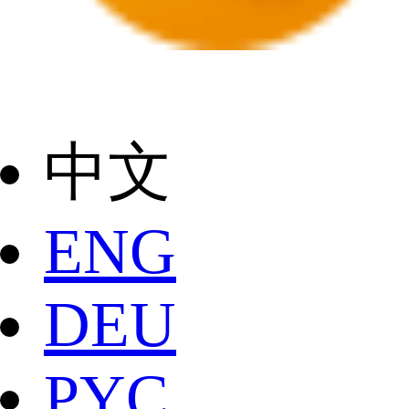
中文
ENG
DEU
РYC