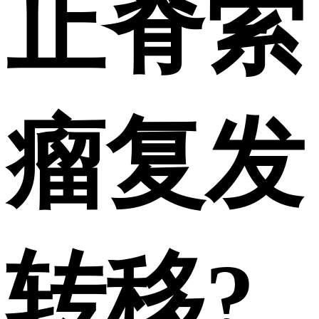
止脊索
瘤复发
转移?