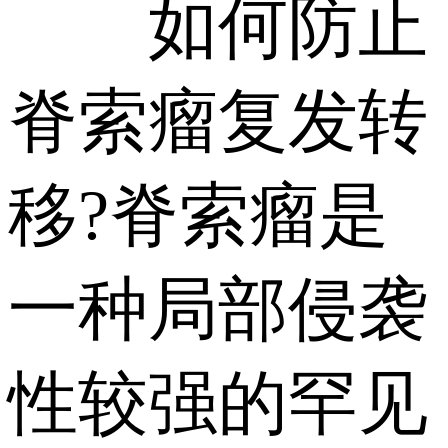
如何防止
脊索瘤复发转
移?脊索瘤是
一种局部侵袭
性较强的罕见