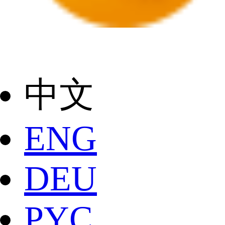
中文
ENG
DEU
РYC