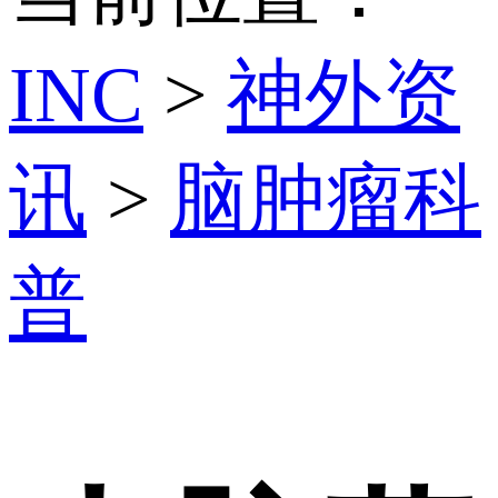
INC
>
神外资
讯
>
脑肿瘤科
普