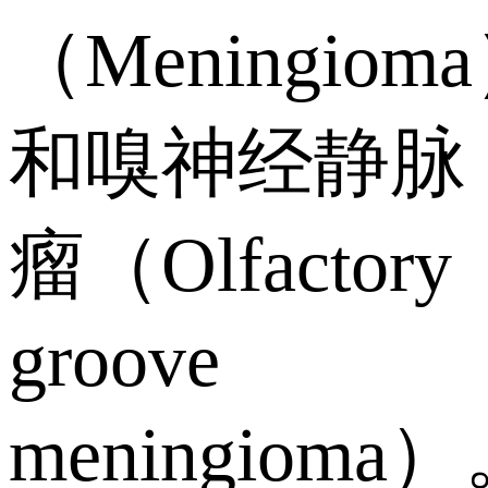
（Meningiom
和嗅神经静脉
瘤（Olfactory
groove
meningioma