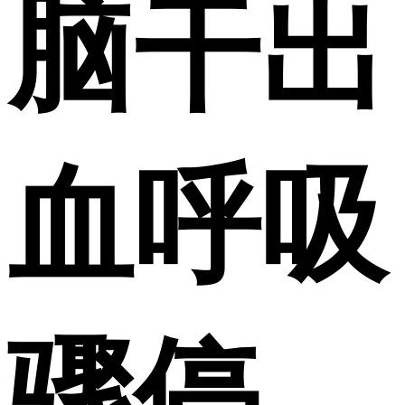
脑干出
血呼吸
骤停，