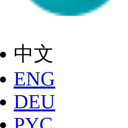
中文
ENG
DEU
РYC