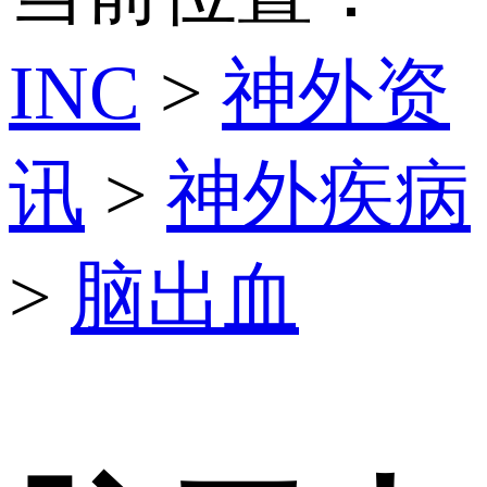
INC
>
神外资
讯
>
神外疾病
>
脑出血