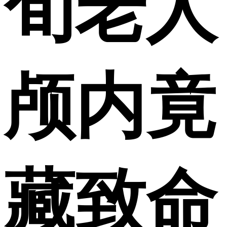
旬老人
颅内竟
藏致命