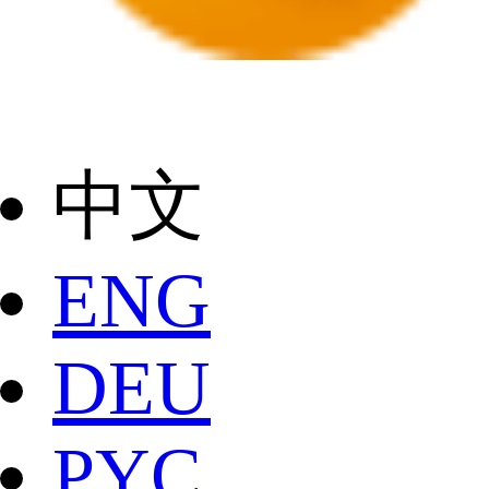
中文
ENG
DEU
РYC