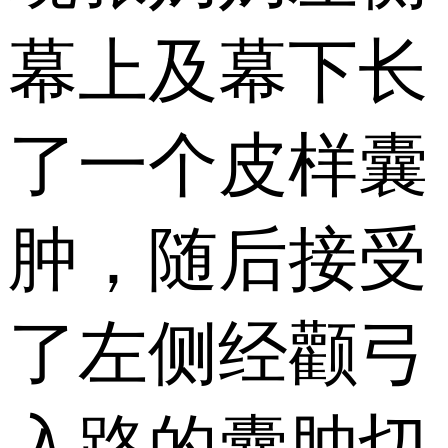
幕上及幕下长
了一个皮样囊
肿，随后接受
了左侧经颧弓
入路的囊肿切