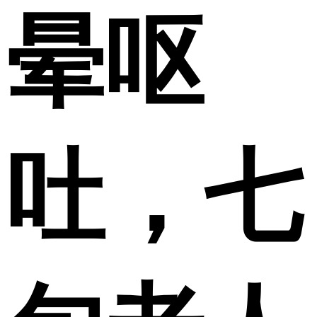
晕呕
吐，七