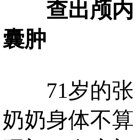
查出颅内
囊肿
71岁的张
奶奶身体不算